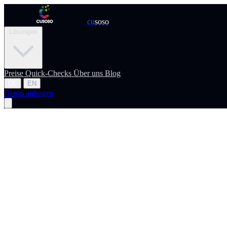
cu
soso
Lösungen
Preise
Quick-Checks
Über uns
Blog
DE
EN
Demo anfragen