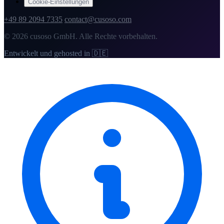
Cookie-Einstellungen
+49 89 2094 7335
contact@cusoso.com
© 2026 cusoso GmbH. Alle Rechte vorbehalten.
Entwickelt und gehosted in 🇩🇪