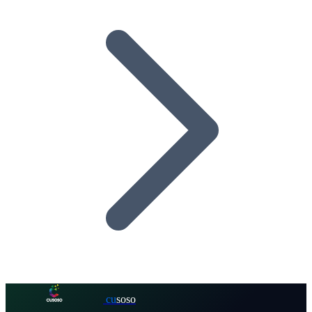
cu
soso