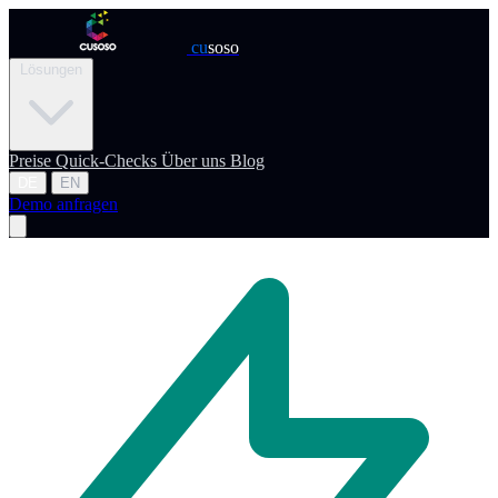
cu
soso
Lösungen
Preise
Quick-Checks
Über uns
Blog
DE
EN
Demo anfragen